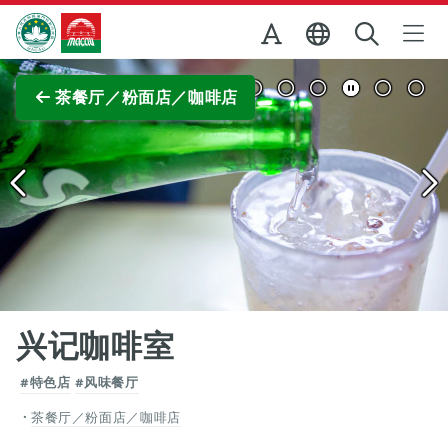
跳至主内容
澳门特别行政区政府旅游局
查看原图
茶餐厅／粉面店／咖啡店
兴记咖啡室
#特色店
#风味餐厅
茶餐厅／粉面店／咖啡店