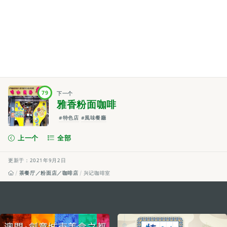
79
下一个
雅香粉面咖啡
#特色店
#風味餐廳
上一个
全部
更新于：2021年9月2日
茶餐厅／粉面店／咖啡店
兴记咖啡室
external links