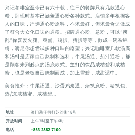
兴记咖啡室至今已有六十载，往日的餐牌只有几款通心
粉，到现时基本已涵盖通心粉各种款式。店铺多年根据客
人的口味，严选通心粉原料，不求最好，但求最合适做成
了符合大众化口味的通粉。招牌通心粉、意粉，可以“捞
乱”你喜爱火腿、餐蛋、鸡扒、猪扒等等，做成一碗杂锦
粉，满足你想尝试多种口味的愿望；兴记咖啡室几款汤底
和汤料是店家自己熬制和选料，牛尾汤通、茄汁通粉，都
是顾客来到必点的汤底款式。主打的饮品咸桔碧和咸桔
蜜，也是老板自己腌制而成，加上雪碧，咸甜适中。
美食推介：牛尾汤通、沙蛋鸡烩通、杂扒意粉、猪扒包、
热/冻咸桔蜜、咸桔碧…
地址
澳门氹仔柯打苏沙街18号
开放时间
上午7时至下午6时
电话
+853 2882 7100