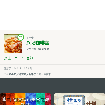
78
下一个
兴记咖啡室
#特色店
#風味餐廳
上一个
全部
更新于：2023年12月5日
茶餐厅／粉面店／咖啡店
新金乐面家
external links