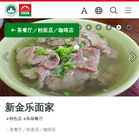
跳至主内容
澳门特别行政区政府旅游局
查看原图
茶餐厅／粉面店／咖啡店
新金乐面家
#特色店
#风味餐厅
茶餐厅／粉面店／咖啡店