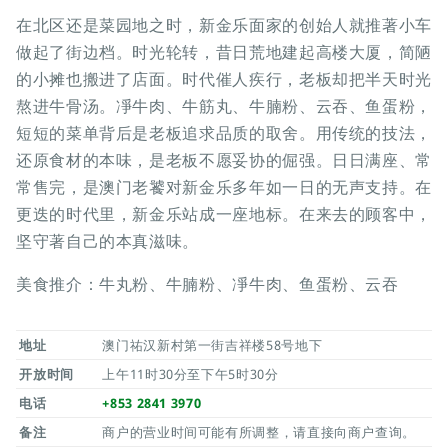
在北区还是菜园地之时，新金乐面家的创始人就推著小车
做起了街边档。时光轮转，昔日荒地建起高楼大厦，简陋
的小摊也搬进了店面。时代催人疾行，老板却把半天时光
熬进牛骨汤。凈牛肉、牛筋丸、牛腩粉、云吞、鱼蛋粉，
短短的菜单背后是老板追求品质的取舍。用传统的技法，
还原食材的本味，是老板不愿妥协的倔强。日日满座、常
常售完，是澳门老饕对新金乐多年如一日的无声支持。在
更迭的时代里，新金乐站成一座地标。在来去的顾客中，
坚守著自己的本真滋味。
美食推介：牛丸粉、牛腩粉、凈牛肉、鱼蛋粉、云吞
地址
澳门祐汉新村第一街吉祥楼58号地下
开放时间
上午11时30分至下午5时30分
电话
+853 2841 3970
备注
商户的营业时间可能有所调整，请直接向商户查询。