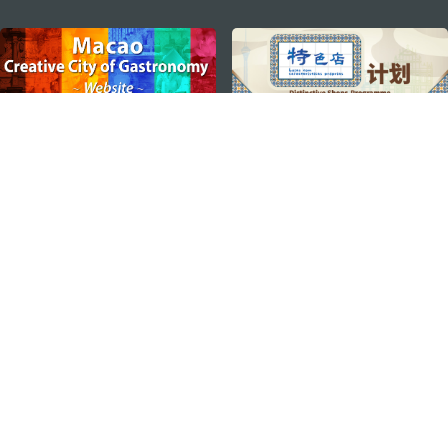
external links
ติดตามข่าวสาร
ดู MACAO ON THE GO
แอพสำหรับมือถือ