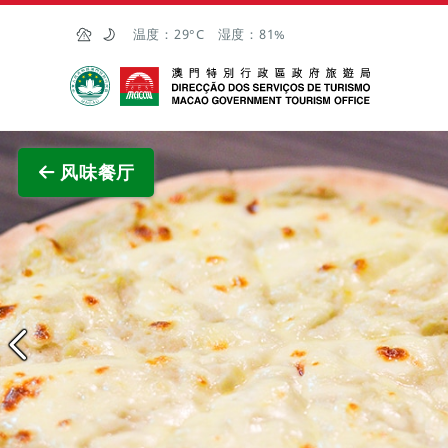
跳至主内容
温度：
29°C
湿度：
81%
澳门特别行政区政府旅游局
查看原
风味餐厅