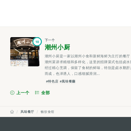
下一个
10
潮州小厨
潮州小厨是一家以潮州小食和新鲜海鲜为主打的餐厅
潮州菜讲求精细和多样化，这里的招牌菜式包括卤水
经过精心烹调，保留了食材的鲜味，特别是卤水鹅肝
而成，色泽诱人，口感细腻滑润...
#特色店
#風味餐廳
上一个
全部
风味餐厅
畅饮食馆