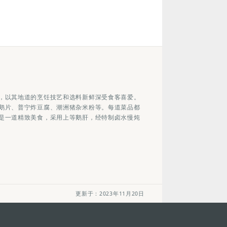
，以其地道的烹饪技艺和选料新鲜深受食客喜爱。
鹅片、普宁炸豆腐、潮洲猪杂米粉等。每道菜品都
是一道精致美食，采用上等鹅肝，经特制卤水慢炖
更新于：2023年11月20日