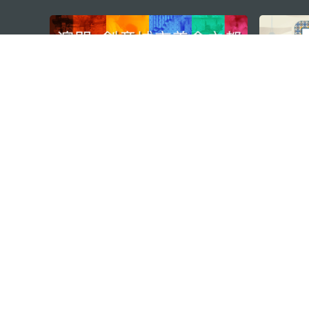
external links
澳门特别行政区政府旅游局
地址
澳门宋玉生广场335-341号获多
电邮
mgto@macaotourism.gov.mo
电话
+853 2831 5566
传真
+853 2851 0104
旅游热线
+853 2833 3000
关于我们
联系我们
使用条款
隐私声明
服