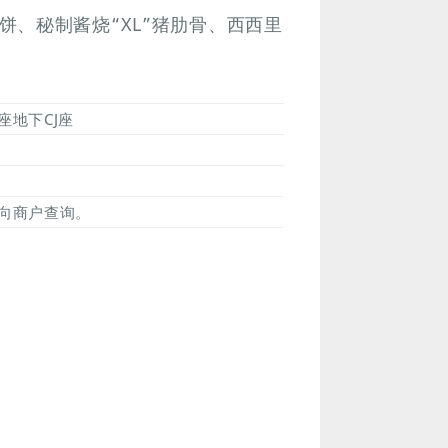
、秘制酱烧“XL”猪肋骨、西西里
地下CJ座
向商户查询。