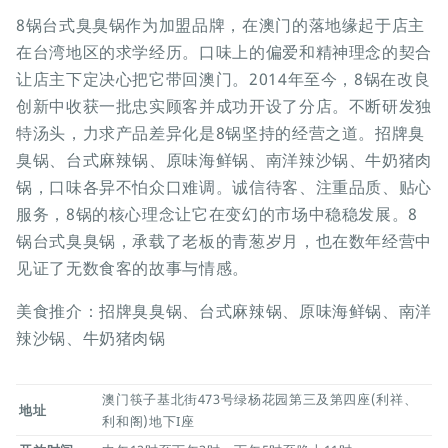
8锅台式臭臭锅作为加盟品牌，在澳门的落地缘起于店主
在台湾地区的求学经历。口味上的偏爱和精神理念的契合
让店主下定决心把它带回澳门。2014年至今，8锅在改良
创新中收获一批忠实顾客并成功开设了分店。不断研发独
特汤头，力求产品差异化是8锅坚持的经营之道。招牌臭
臭锅、台式麻辣锅、原味海鲜锅、南洋辣沙锅、牛奶猪肉
锅，口味各异不怕众口难调。诚信待客、注重品质、贴心
服务，8锅的核心理念让它在变幻的市场中稳稳发展。8
锅台式臭臭锅，承载了老板的青葱岁月，也在数年经营中
见证了无数食客的故事与情感。
美食推介：招牌臭臭锅、台式麻辣锅、原味海鲜锅、南洋
辣沙锅、牛奶猪肉锅
澳门筷子基北街473号绿杨花园第三及第四座(利祥、
地址
利和阁)地下I座