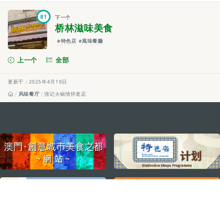
81
下一个
桥林滋味美食
#特色店
#風味餐廳
上一个
全部
更新于：2025年4月10日
风味餐厅
强记火锅情怀老店
external links