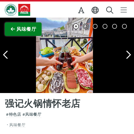
跳至主内容
澳门特别行政区政府旅游局
查看原图
风味餐厅
强记火锅情怀老店
#特色店
#风味餐厅
风味餐厅