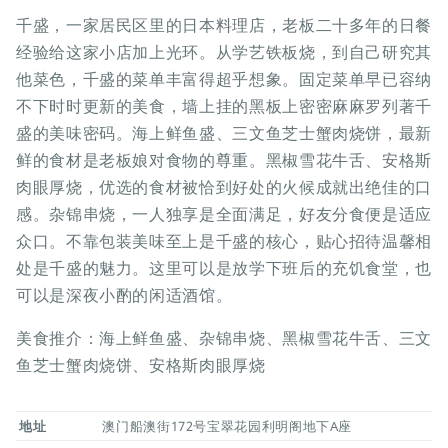
千盛，一家居民区里的日本料理店，老板二十多年的日餐
经验给这家小店加上光环。从学艺铁板烧，到自己研究其
他菜色，千盛的菜单丰富得超乎想象。固定菜单早已容纳
不下时时更新的美食，墙上挂的黑板上密密麻麻罗列著千
盛的美味密码。海上鲜鱼盛、三文鱼芝士蟹肉烧饼，最新
鲜的食材是老板娘对食物的尊重。黑椒雪花牛舌、安格斯
肉眼厚烧，优选的食材被恰到好处的火候成就出绝佳的口
感。杂锦串烧，一人独享是全面满足，好友分食便是适应
众口。不靠包装美味至上是千盛的核心，贴心招待温馨相
处是千盛的魅力。这里可以是放学下班后的充饥食堂，也
可以是深夜小酌的闲适酒馆。
美食推介：海上鲜鱼盛、杂锦串烧、黑椒雪花牛舌、三文
鱼芝士蟹肉烧饼、安格斯肉眼厚烧
地址
澳门船澳街172号宝翠花园利明阁地下A座