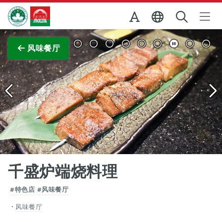
跳至主内容
澳门特别行政区政府旅游局
查看原图
风味餐厅
千盛炉端烧料理
#特色店
#风味餐厅
风味餐厅