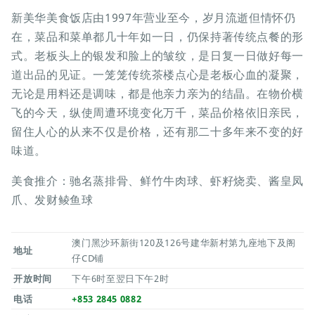
新美华美食饭店由1997年营业至今，岁月流逝但情怀仍
在，菜品和菜单都几十年如一日，仍保持著传统点餐的形
式。老板头上的银发和脸上的皱纹，是日复一日做好每一
道出品的见证。一笼笼传统茶楼点心是老板心血的凝聚，
无论是用料还是调味，都是他亲力亲为的结晶。在物价横
飞的今天，纵使周遭环境变化万千，菜品价格依旧亲民，
留住人心的从来不仅是价格，还有那二十多年来不变的好
味道。
美食推介：驰名蒸排骨、鲜竹牛肉球、虾籽烧卖、酱皇凤
爪、发财鲮鱼球
澳门黑沙环新街120及126号建华新村第九座地下及阁
地址
仔CD铺
开放时间
下午6时至翌日下午2时
电话
+853 2845 0882