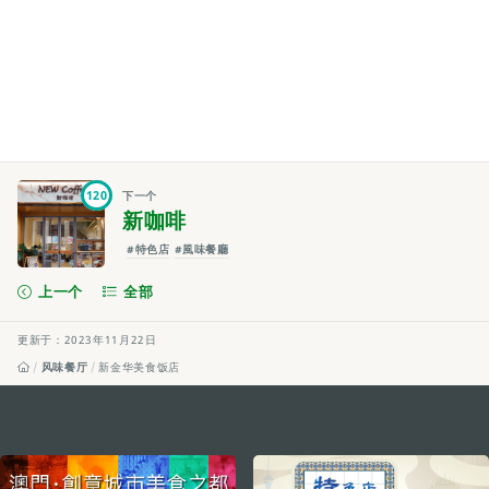
120
下一个
新咖啡
#特色店
#風味餐廳
上一个
全部
更新于：2023年11月22日
风味餐厅
新金华美食饭店
external links