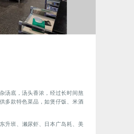
杂汤底，汤头香浓，经过长时间熬
供多款特色菜品，如煲仔饭、米酒
东升班、濑尿虾、日本广岛耗、美