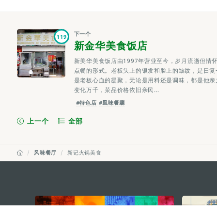
下一个
119
新金华美食饭店
新美华美食饭店由1997年营业至今，岁月流逝但情
点餐的形式。老板头上的银发和脸上的皱纹，是日复
是老板心血的凝聚，无论是用料还是调味，都是他亲
变化万千，菜品价格依旧亲民...
#特色店
#風味餐廳
上一个
全部
风味餐厅
新记火锅美食
external links