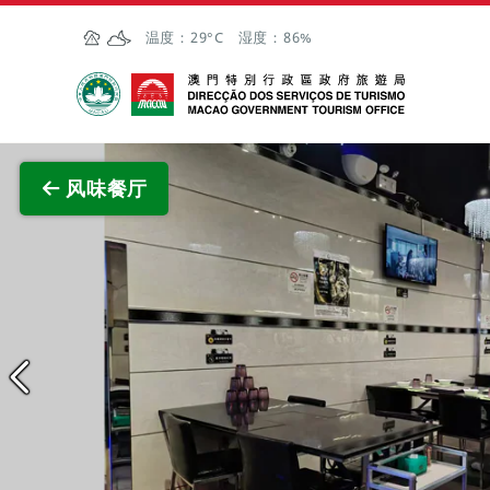
跳至主内容
温度：
29°C
湿度：
86%
澳门特别行政区政府旅游局
查看原
风味餐厅