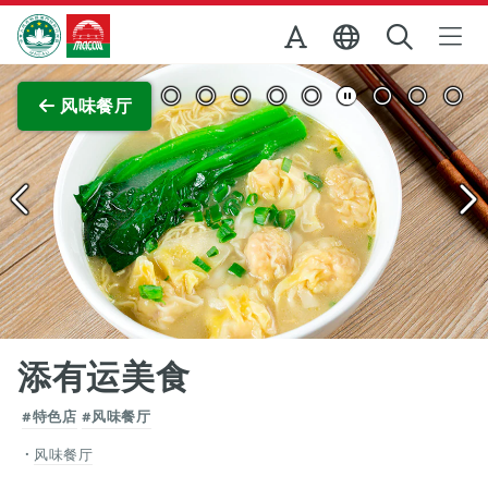
跳至主内容
澳门特别行政区政府旅游局
查看原图
风味餐厅
添有运美食
#特色店
#风味餐厅
风味餐厅