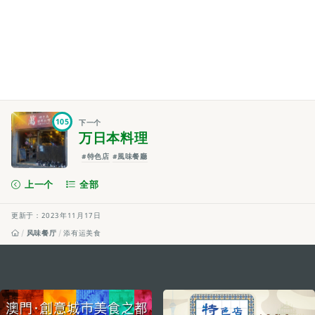
105
下一个
万日本料理
#特色店
#風味餐廳
上一个
全部
更新于：2023年11月17日
风味餐厅
添有运美食
external links