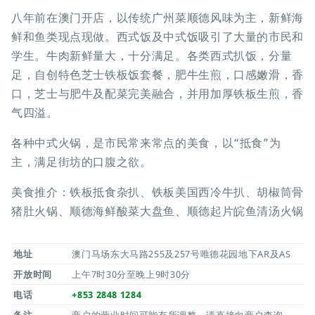
八年前在澳门开店，以传统广州菜顺德风味为主，新鲜海
鲜和鱼类现点现做。西式饭及中式饭吸引了大量的市民和
学生。牛肉新鲜量大，十分满足。各类西式扒饭，分量
足，自创特色芝士铁板饭套餐，肥牛生煎，口感嫩滑，香
口，芝士与肥牛及配菜完美融合，并用加厚铁板生煎，香
气四溢。
各种中式火锅，是市民常来常点的美食，以“抵食”为
主，满足街坊的口腹之欲。
美食推介：铁板抵食杂扒、铁板美国西冷牛扒、胡椒筒骨
猪肚火锅、顺德海鲜酸菜大盘鱼、顺德起片皖鱼清汤火锅
地址
澳门马场东大马路255及257号唯德花园地下AR及AS
开放时间
上午7时30分至晚上9时30分
电话
+853 2848 1284