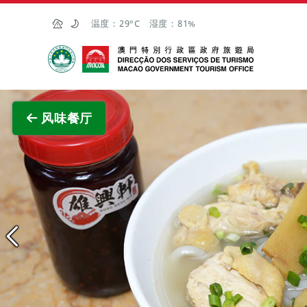
跳至主内容
温度：
29°C
湿度：
81%
澳门特别行政区政府旅游局
查看原
风味餐厅