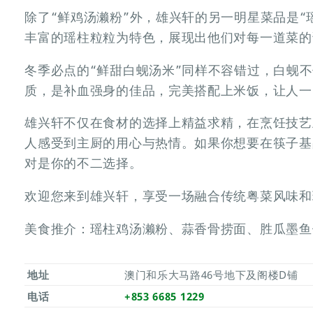
除了“鲜鸡汤濑粉”外，雄兴轩的另一明星菜品是“
丰富的瑶柱粒粒为特色，展现出他们对每一道菜的
冬季必点的“鲜甜白蚬汤米”同样不容错过，白蚬
质，是补血强身的佳品，完美搭配上米饭，让人一
雄兴轩不仅在食材的选择上精益求精，在烹饪技艺
人感受到主厨的用心与热情。如果你想要在筷子基
对是你的不二选择。
欢迎您来到雄兴轩，享受一场融合传统粤菜风味和
美食推介：瑶柱鸡汤濑粉、蒜香骨捞面、胜瓜墨鱼
地址
澳门和乐大马路46号地下及阁楼D铺
电话
+853 6685 1229