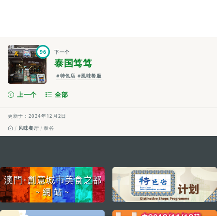
96
下一个
泰国笃笃
#特色店
#風味餐廳
上一个
全部
更新于：2024年12月2日
风味餐厅
泰谷
external links