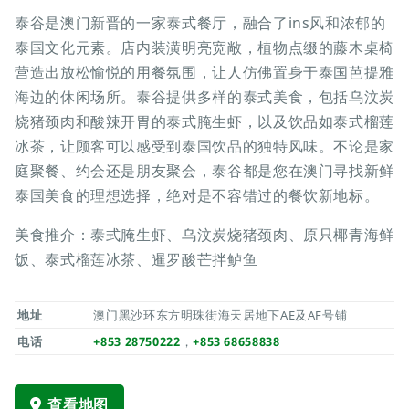
泰谷是澳门新晋的一家泰式餐厅，融合了ins风和浓郁的
泰国文化元素。店内装潢明亮宽敞，植物点缀的藤木桌椅
营造出放松愉悦的用餐氛围，让人仿佛置身于泰国芭提雅
海边的休闲场所。泰谷提供多样的泰式美食，包括乌汶炭
烧猪颈肉和酸辣开胃的泰式腌生虾，以及饮品如泰式榴莲
冰茶，让顾客可以感受到泰国饮品的独特风味。不论是家
庭聚餐、约会还是朋友聚会，泰谷都是您在澳门寻找新鲜
泰国美食的理想选择，绝对是不容错过的餐饮新地标。
美食推介：泰式腌生虾、乌汶炭烧猪颈肉、原只椰青海鲜
饭、泰式榴莲冰茶、暹罗酸芒拌鲈鱼
地址
澳门黑沙环东方明珠街海天居地下AE及AF号铺
电话
+853 28750222
，
+853 68658838
查看地图