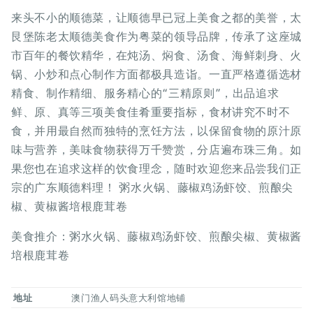
来头不小的顺德菜，让顺德早已冠上美食之都的美誉，太
艮堡陈老太顺德美食作为粤菜的领导品牌，传承了这座城
市百年的餐饮精华，在炖汤、焖食、汤食、海鲜刺身、火
锅、小炒和点心制作方面都极具造诣。一直严格遵循选材
精食、制作精细、服务精心的“三精原则”，出品追求
鲜、原、真等三项美食佳肴重要指标，食材讲究不时不
食，并用最自然而独特的烹饪方法，以保留食物的原汁原
味与营养，美味食物获得万千赞赏，分店遍布珠三角。如
果您也在追求这样的饮食理念，随时欢迎您来品尝我们正
宗的广东顺德料理！ 粥水火锅、藤椒鸡汤虾饺、煎酿尖
椒、黄椒酱培根鹿茸卷
美食推介：粥水火锅、藤椒鸡汤虾饺、煎酿尖椒、黄椒酱
培根鹿茸卷
地址
澳门渔人码头意大利馆地铺