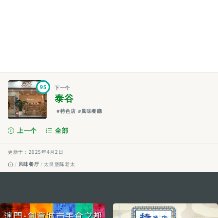
95
下一个
泰谷
#特色店
#風味餐廳
上一个
全部
更新于：2025年4月2日
风味餐厅
太艮堡陈老太
external links