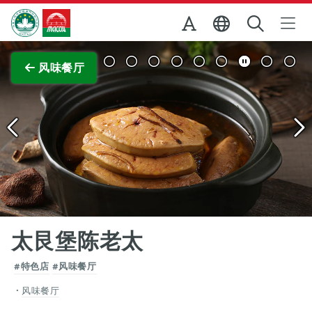
跳至主内容
澳门特别行政区政府旅游局
查看原图
风味餐厅
太艮堡陈老太
#特色店
#风味餐厅
风味餐厅