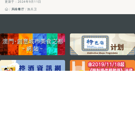
更新于：2024年9月11日
风味餐厅
渔兵卫
external links
关注我们
轻松畅游澳门
下载手机应用程序