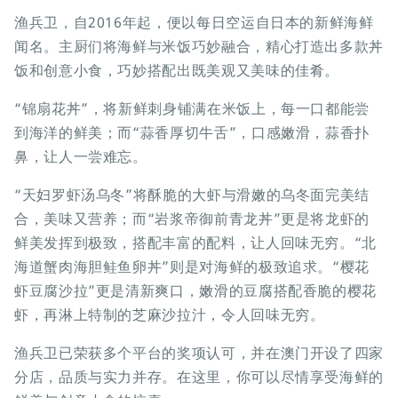
渔兵卫，自2016年起，便以每日空运自日本的新鲜海鲜
闻名。主厨们将海鲜与米饭巧妙融合，精心打造出多款丼
饭和创意小食，巧妙搭配出既美观又美味的佳肴。
“锦扇花丼”，将新鲜刺身铺满在米饭上，每一口都能尝
到海洋的鲜美；而“蒜香厚切牛舌”，口感嫩滑，蒜香扑
鼻，让人一尝难忘。
“天妇罗虾汤乌冬”将酥脆的大虾与滑嫩的乌冬面完美结
合，美味又营养；而“岩浆帝御前青龙丼”更是将龙虾的
鲜美发挥到极致，搭配丰富的配料，让人回味无穷。“北
海道蟹肉海胆鲑鱼卵丼”则是对海鲜的极致追求。“樱花
虾豆腐沙拉”更是清新爽口，嫩滑的豆腐搭配香脆的樱花
虾，再淋上特制的芝麻沙拉汁，令人回味无穷。
渔兵卫已荣获多个平台的奖项认可，并在澳门开设了四家
分店，品质与实力并存。在这里，你可以尽情享受海鲜的