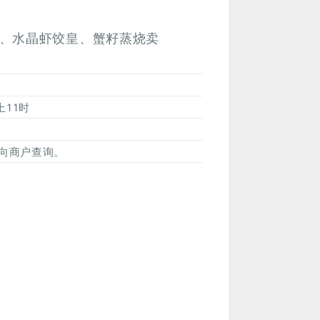
、水晶虾饺皇、蟹籽蒸烧卖
上11时
向商户查询。