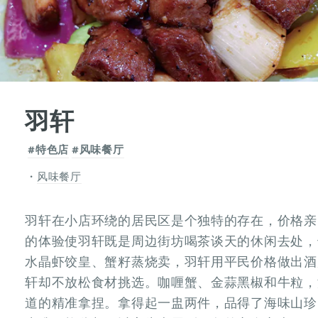
羽轩
#特色店
#风味餐厅
风味餐厅
羽轩在小店环绕的居民区是个独特的存在，价格亲
的体验使羽轩既是周边街坊喝茶谈天的休闲去处，
水晶虾饺皇、蟹籽蒸烧卖，羽轩用平民价格做出酒
轩却不放松食材挑选。咖喱蟹、金蒜黑椒和牛粒，
道的精准拿捏。拿得起一盅两件，品得了海味山珍