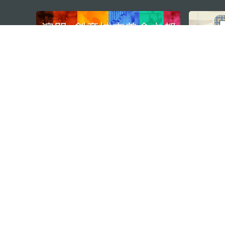
external links
澳门特别行政区政府旅游局
地址
澳门宋玉生广场335-341号获多
电邮
mgto@macaotourism.gov.mo
电话
+853 2831 5566
传真
+853 2851 0104
旅游热线
+853 2833 3000
关于我们
联系我们
使用条款
隐私声明
服