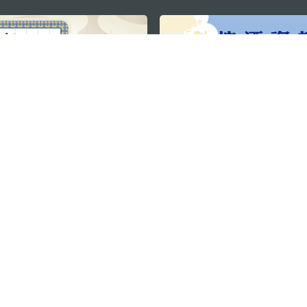
关注我们
利大厦12楼
轻松畅游澳门
下载手机应用
务承诺