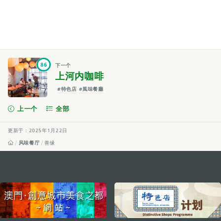
86
下一个
上河内咖啡
#特色店
#風味餐廳
上一个
全部
更新于：2025年1月22日
风味餐厅
善缘
external links