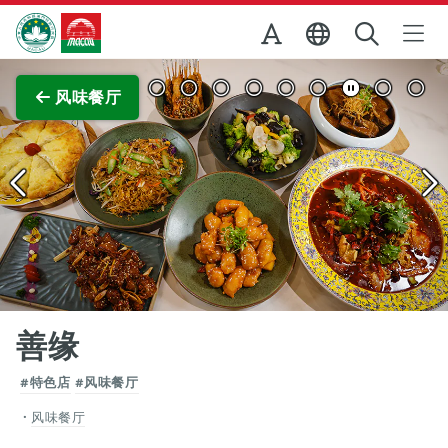
跳至主内容
澳门特别行政区政府旅游局
查看原图
风味餐厅
善缘
#特色店
#风味餐厅
风味餐厅