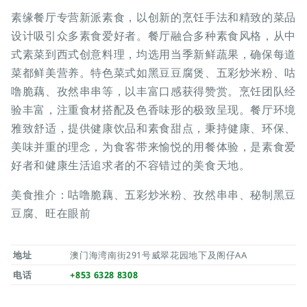
素缘餐厅专营新派素食，以创新的烹饪手法和精致的菜品
设计吸引众多素食爱好者。餐厅融合多种素食风格，从中
式素菜到西式创意料理，均选用当季新鲜蔬果，确保每道
菜都鲜美营养。特色菜式如黑豆豆腐煲、五彩炒米粉、咕
噜脆藕、孜然串串等，以丰富口感获得赞赏。烹饪团队经
验丰富，注重食材搭配及色香味形的极致呈现。餐厅环境
雅致舒适，提供健康饮品和素食甜点，秉持健康、环保、
美味并重的理念，为食客带来愉悦的用餐体验，是素食爱
好者和健康生活追求者的不容错过的美食天地。
美食推介：咕噜脆藕、五彩炒米粉、孜然串串、秘制黑豆
豆腐、旺在眼前
地址
澳门海湾南街291号威翠花园地下及阁仔AA
电话
+853 6328 8308