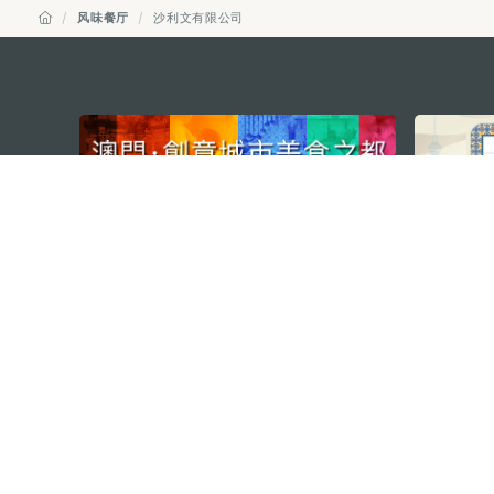
风味餐厅
沙利文有限公司
external links
澳门特别行政区政府旅游局
地址
澳门宋玉生广场335-341号获多
电邮
mgto@macaotourism.gov.mo
电话
+853 2831 5566
传真
+853 2851 0104
旅游热线
+853 2833 3000