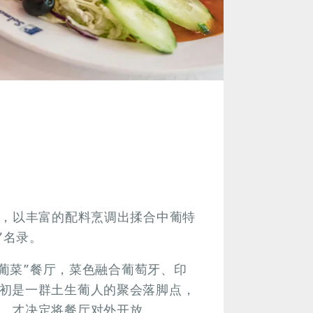
系，以丰富的配料烹调出揉合中葡特
”名录。
生葡菜”餐厅，菜色融合葡萄牙、印
初是一群土生葡人的聚会落脚点，
，才决定将餐厅对外开放。