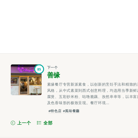
下一个
85
善缘
素缘餐厅专营新派素食，以创新的烹饪手法和精致的
风格，从中式素菜到西式创意料理，均选用当季新鲜
腐煲、五彩炒米粉、咕噜脆藕、孜然串串等，以丰富
及色香味形的极致呈现。餐厅环境...
#特色店
#風味餐廳
上一个
全部