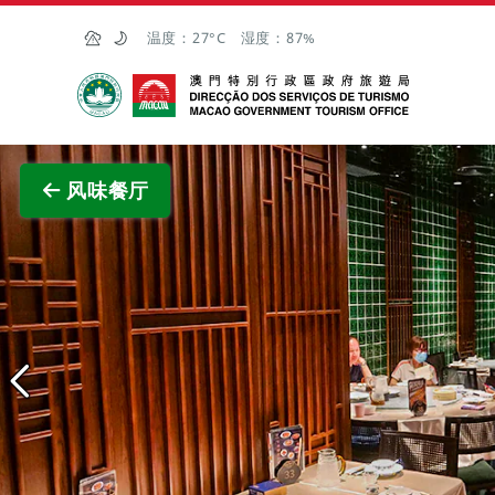
跳至主内容
温度：
27°C
湿度：
87%
澳门特别行政区政府旅游局
查看原
风味餐厅