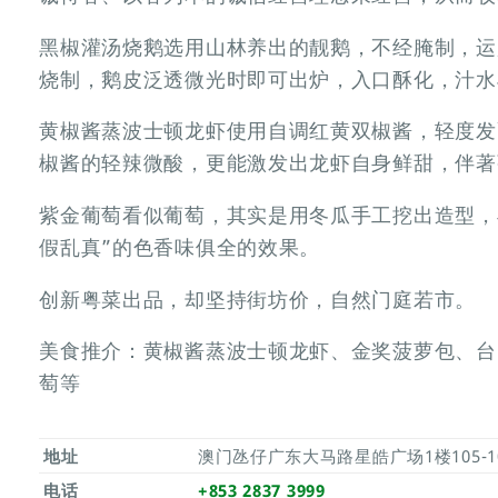
黑椒灌汤烧鹅选用山林养出的靓鹅，不经腌制，运
烧制，鹅皮泛透微光时即可出炉，入口酥化，汁水
黄椒酱蒸波士顿龙虾使用自调红黄双椒酱，轻度发
椒酱的轻辣微酸，更能激发出龙虾自身鲜甜，伴著
紫金葡萄看似葡萄，其实是用冬瓜手工挖出造型，
假乱真”的色香味俱全的效果。
创新粤菜出品，却坚持街坊价，自然门庭若市。
美食推介：黄椒酱蒸波士顿龙虾、金奖菠萝包、台
萄等
地址
澳门氹仔广东大马路星皓广场1楼105-1
电话
+853 2837 3999