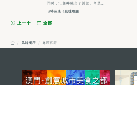
同时，汇集并融合了川菜、粤菜...
#特色店
#風味餐廳
上一个
全部
风味餐厅
粤匠私厨
external links
澳门特别行政区政府旅游局