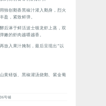
用独创鹅香黑椒汁灌入鹅身，烈火
丰盈，紧致鲜弹。
酵后淋于鲜活波士顿龙虾上蒸，双
弹嫩的虾肉越嚼越香。
再放入果汁腌制，最后呈现出“以
山黄鳝饭、黑椒灌汤烧鹅、紫金葡
06号铺