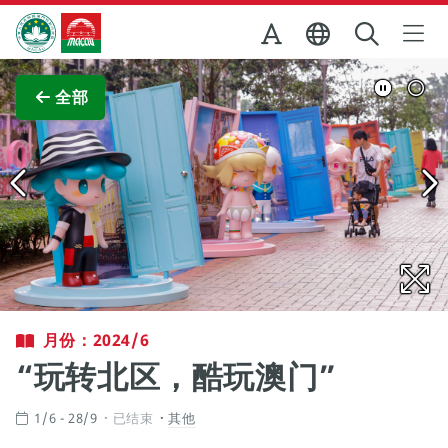
跳至主内容
澳门特别行政区政府旅游局
查看原图
全部
月份：2024/6
“玩转北区，酷玩澳门”
1/6 - 28/9
已结束
其他