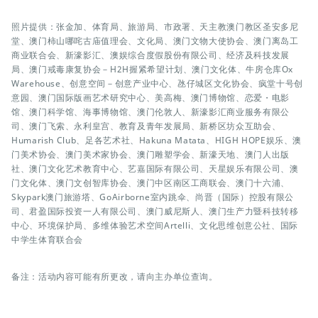
照片提供：张金加、体育局、旅游局、市政署、天主教澳门教区圣安多尼
堂、澳门柿山哪咤古庙值理会、文化局、澳门文物大使协会、澳门离岛工
商业联合会、新濠影汇、澳娱综合度假股份有限公司、经济及科技发展
局、澳门戒毒康复协会－H2H握紧希望计划、澳门文化体、牛房仓库Ox
Warehouse、创意空间－创意产业中心、氹仔城区文化协会、疯堂十号创
意园、澳门国际版画艺术研究中心、美高梅、澳门博物馆、恋爱・电影
馆、澳门科学馆、海事博物馆、澳门伦敦人、新濠影汇商业服务有限公
司、澳门飞索、永利皇宫、教育及青年发展局、新桥区坊众互助会、
Humarish Club、足各艺术社、Hakuna Matata、HIGH HOPE娱乐、澳
门美术协会、澳门美术家协会、澳门雕塑学会、新濠天地、澳门人出版
社、澳门文化艺术教育中心、艺嘉国际有限公司、天星娱乐有限公司、澳
门文化体、澳门文创智库协会、澳门中区南区工商联会、澳门十六浦、
Skypark澳门旅游塔、GoAirborne室内跳伞、尚晋（国际）控股有限公
司、君盈国际投资一人有限公司、澳门威尼斯人、澳门生产力暨科技转移
中心、环境保护局、多维体验艺术空间Artelli、文化思维创意公社、国际
中学生体育联合会
备注：活动内容可能有所更改，请向主办单位查询。