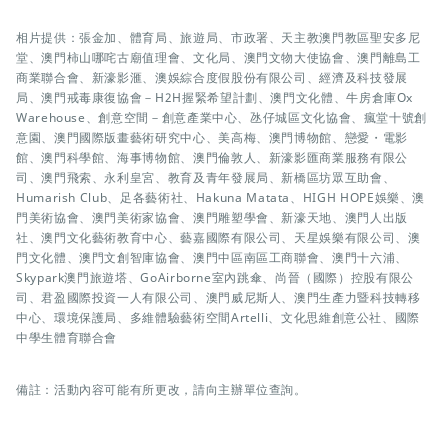
相片提供：張金加、體育局、旅遊局、市政署、天主教澳門教區聖安多尼
堂、澳門柿山哪咤古廟值理會、文化局、澳門文物大使協會、澳門離島工
商業聯合會、新濠影滙、澳娛綜合度假股份有限公司、經濟及科技發展
局、澳門戒毒康復協會－H2H握緊希望計劃、澳門文化體、牛房倉庫Ox
Warehouse、創意空間－創意產業中心、氹仔城區文化協會、瘋堂十號創
意園、澳門國際版畫藝術研究中心、美高梅、澳門博物館、戀愛・電影
館、澳門科學館、海事博物館、澳門倫敦人、新濠影匯商業服務有限公
司、澳門飛索、永利皇宮、教育及青年發展局、新橋區坊眾互助會、
Humarish Club、足各藝術社、Hakuna Matata、HIGH HOPE娛樂、澳
門美術協會、澳門美術家協會、澳門雕塑學會、新濠天地、澳門人出版
社、澳門文化藝術教育中心、藝嘉國際有限公司、天星娛樂有限公司、澳
門文化體、澳門文創智庫協會、澳門中區南區工商聯會、澳門十六浦、
Skypark澳門旅遊塔、GoAirborne室內跳傘、尚晉（國際）控股有限公
司、君盈國際投資一人有限公司、澳門威尼斯人、澳門生產力暨科技轉移
中心、環境保護局、多維體驗藝術空間Artelli、文化思維創意公社、國際
中學生體育聯合會
備註：活動內容可能有所更改，請向主辦單位查詢。