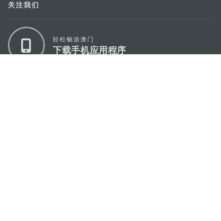
关注我们
轻松畅游澳门
下载手机应用程序
澳门特别行政区政府旅游局
地址
澳门宋玉生广场335-341号获多利大厦12楼
电邮
mgto@macaotourism.gov.mo
电话
+853 2831 5566
传真
+853 2851 0104