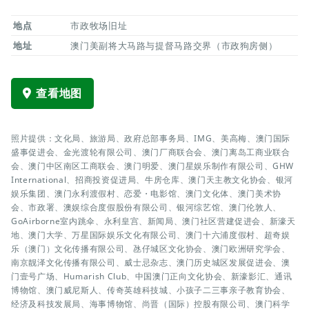
地点
市政牧场旧址
地址
澳门美副将大马路与提督马路交界（市政狗房侧）
查看地图
照片提供：文化局、旅游局、政府总部事务局、IMG、美高梅、澳门国际
盛事促进会、金光渡轮有限公司、澳门厂商联合会、澳门离岛工商业联合
会、澳门中区南区工商联会、澳门明爱、澳门星娱乐制作有限公司、GHW
International、招商投资促进局、牛房仓库、澳门天主教文化协会、银河
娱乐集团、澳门永利渡假村、恋爱・电影馆、澳门文化体、澳门美术协
会、市政署、澳娱综合度假股份有限公司、银河综艺馆、澳门伦敦人、
GoAirborne室内跳伞、永利皇宫、新闻局、澳门社区营建促进会、新濠天
地、澳门大学、万星国际娱乐文化有限公司、澳门十六浦度假村、超奇娱
乐（澳门）文化传播有限公司、氹仔城区文化协会、澳门欧洲研究学会、
南京靓泽文化传播有限公司、威士忌杂志、澳门历史城区发展促进会、澳
门壹号广场、Humarish Club、中国澳门正向文化协会、新濠影汇、通讯
博物馆、澳门威尼斯人、传奇英雄科技城、小孩子二三事亲子教育协会、
经济及科技发展局、海事博物馆、尚晋（国际）控股有限公司、澳门科学