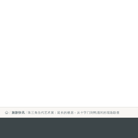
旅游快讯
珠三角当代艺术展：延长的栖居－从十字门到鸭涌河的现场勘查