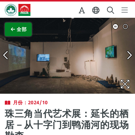
跳至主内容
澳门特别行政区政府旅游局
查看原图
全部
月份：2024/10
珠三角当代艺术展：延长的栖
居－从十字门到鸭涌河的现场