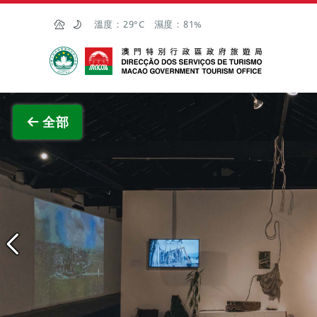
跳至主内容
溫度：
29°C
濕度：
81%
澳門特別行政區政府旅遊局
查看原
全部