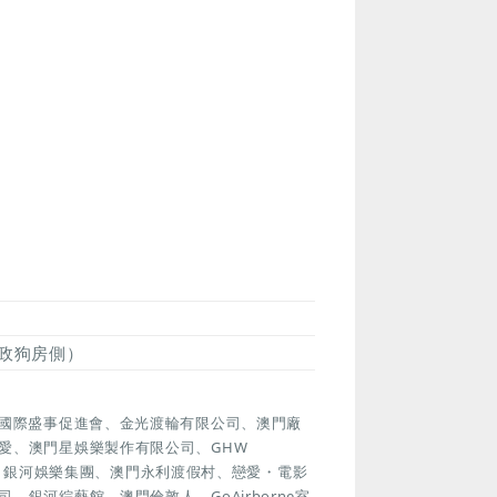
政狗房側）
門國際盛事促進會、金光渡輪有限公司、澳門廠
愛、澳門星娛樂製作有限公司、GHW
協會、銀河娛樂集團、澳門永利渡假村、戀愛・電影
銀河綜藝館、澳門倫敦人、GoAirborne室