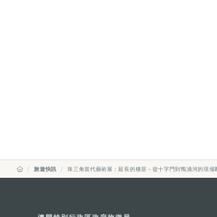
旅遊快訊
珠三角當代藝術展：延長的棲居－從十字門到鴨涌河的現場