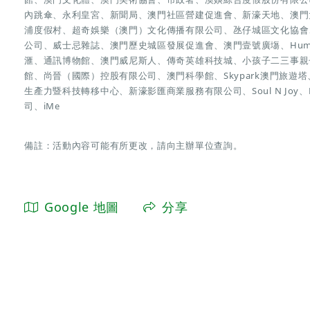
內跳傘、永利皇宮、新聞局、澳門社區營建促進會、新濠天地、澳門
浦度假村、超奇娛樂（澳門）文化傳播有限公司、氹仔城區文化協會
公司、威士忌雜誌、澳門歷史城區發展促進會、澳門壹號廣塲、Humar
滙、通訊博物館、澳門威尼斯人、傳奇英雄科技城、小孩子二三事親
館、尚晉（國際）控股有限公司、澳門科學館、Skypark澳門旅
生產力暨科技轉移中心、新濠影匯商業服務有限公司、Soul N Joy、LO
司、iMe
備註：活動內容可能有所更改，請向主辦單位查詢。
Google 地圖
分享