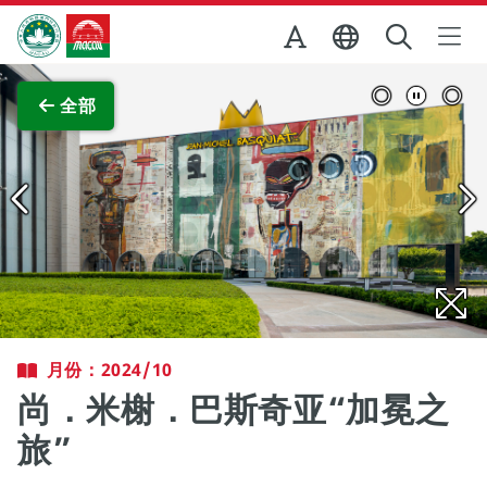
跳至主内容
澳门特别行政区政府旅游局
查看原图
全部
月份：2024/10
尚．米榭．巴斯奇亚“加冕之
旅”