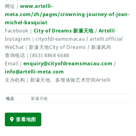
网址｜
www.artelli-
meta.com/zh/pages/crowning-journey-of-jean-
michel-basquiat
Facebook｜
City of Dreams 新濠天地
/
Artelli
Instagram｜cityofdreamsmacau / artelli.official
WeChat｜新濠天地City of Dreams / 新濠风尚
查询电话｜(853) 8868 6688
Email｜
enquiry@cityofdreamsmacau.com
/
info@artelli-meta.com
主办机构｜新濠天地、多维体验艺术空间Artelli
地点
新濠天地
查看地图