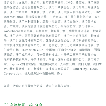
照片提供：文化局、旅游局、政府总部事务局、IMG、美高梅、澳门国际
盛事促进会、金光渡轮有限公司、澳门厂商联合会、澳门离岛工商业联合
会、澳门中区南区工商联会、澳门明爱、澳门星娱乐制作有限公司、GHW
International、招商投资促进局、牛房仓库、澳门天主教文化协会、银河
娱乐集团、澳门永利渡假村、恋爱・电影馆、澳门文化体、澳门美术协
会、市政署、澳娱综合度假股份有限公司、银河综艺馆、澳门伦敦人、
GoAirborne室内跳伞、永利皇宫、新闻局、澳门社区营建促进会、新濠天
地、澳门大学、万星国际娱乐文化有限公司、澳门十六浦度假村、超奇娱
乐（澳门）文化传播有限公司、氹仔城区文化协会、澳门欧洲研究学会、
南京靓泽文化传播有限公司、威士忌杂志、澳门历史城区发展促进会、澳
门壹号广场、Humarish Club、中国澳门正向文化协会、新濠影汇、通讯
博物馆、澳门威尼斯人、传奇英雄科技城、小孩子二三事亲子教育协会、
经济及科技发展局、海事博物馆、尚晋（国际）控股有限公司、澳门科学
馆、Skypark澳门旅游塔、君盈国际投资一人有限公司、澳门飞索、澳门生
产力暨科技转移中心、新濠影汇商业服务有限公司、Soul N Joy、LOUD
Corporation、棋人娱乐制作有限公司、iMe
备注：活动内容可能有所更改，请向主办单位查询。
高德地图
分享