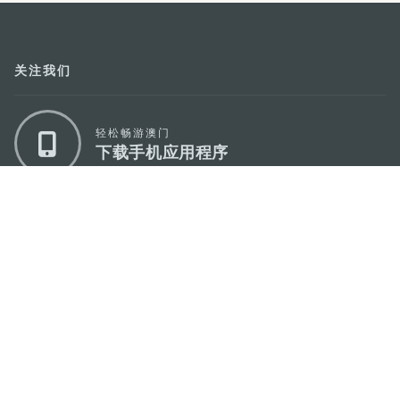
关注我们
轻松畅游澳门
下载手机应用程序
澳门特别行政区政府旅游局
地址
澳门宋玉生广场335-341号获多利大厦12楼
电邮
mgto@macaotourism.gov.mo