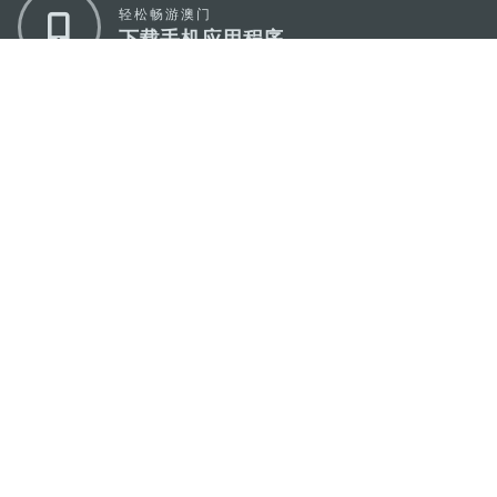
轻松畅游澳门
下载手机应用程序
澳门特别行政区政府旅游局
地址
澳门宋玉生广场335-341号获多利大厦12楼
电邮
mgto@macaotourism.gov.mo
电话
+853 2831 5566
传真
+853 2851 0104
旅游热线
+853 2833 3000
关于我们
联系我们
使用条款
隐私声明
服务承诺