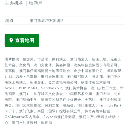
主办机构｜旅游局
地点
澳门旅游塔对出海面
查看地图
照片提供：旅游局、市政署、保利演艺、澳门葡京人、新濠天地、兄弟班
艺术会、文化局、澳门文化体、英姿舞园、澳娱综合度假股份有限公司、
美高梅、澳门雀仔园福德祠土地庙值理会、金沙中国有限公司、握紧希望
计划、恋爱・电影馆、银河娱乐集团、澳门威尼斯人、张金加、澳门中区
南区工商联会、新濠影汇、金光渡轮有限公司、多维体验艺术空间
Artelli、POP MART、Sandbox VR、澳门美术协会、澳门少权工作室、华
氏画廊（澳门）、氹仔城区文化协会、中国根艺术空间、澳门大学、北京
画院、澳门慈幼中学、望德堂区创意产业促进会、全艺社、澳门文创智库
协会、澳门艺术博物馆、保利文化、澳品荟、澳门伦敦人、Fun Fun Kart
卡丁车、澳门飞索、尚晋（国际）控股有限公司、传奇英雄科技城、
GoAirborne室内跳伞、Skypark澳门旅游塔、澳门生产力暨科技转移中
心、澳门永利渡假村、体育局