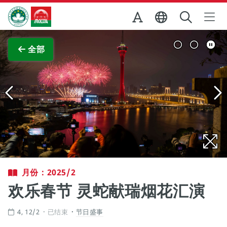
跳至主内容
澳门特别行政区政府旅游局
查看原图
全部
月份：2025/2
欢乐春节 灵蛇献瑞烟花汇演
4, 12/2
已结束
节日盛事