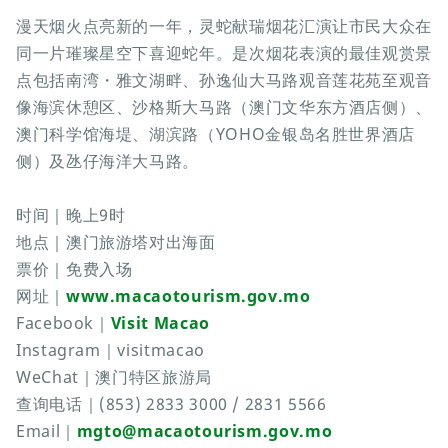
漫天烟火点亮新的一年，灵蛇献瑞烟花汇演让市民大众在
同一片璀璨星空下喜迎蛇年。是次烟花表演的最佳观赏景
点包括南湾・雅文湖畔、孙逸仙大马路观音莲花苑至观音
像海滨休憩区、沙格斯大马路（澳门文华东方酒店侧）、
澳门科学馆海堤、湖滨路（YOHO金银岛名胜世界酒店
侧）及氹仔海洋大马路。
时间｜晚上9时
地点｜澳门旅游塔对出海面
票价｜免费入场
网址｜
www.macaotourism.gov.mo
Facebook｜
Visit Macao
Instagram｜visitmacao
WeChat｜澳门特区旅游局
查询电话｜(853) 2833 3000 / 2831 5566
Email｜
mgto@macaotourism.gov.mo