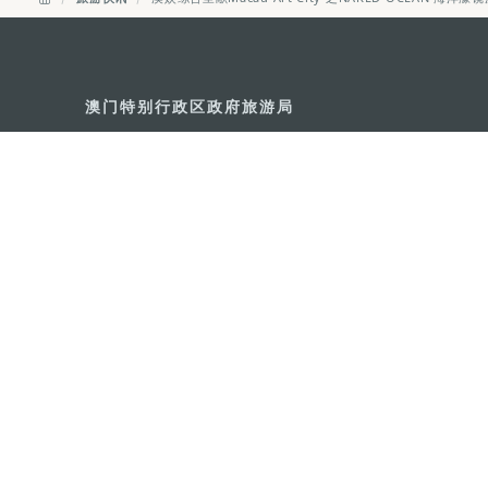
澳门特别行政区政府旅游局
地址
澳门宋玉生广场335-341号获多
电邮
mgto@macaotourism.gov.mo
电话
+853 2831 5566
传真
+853 2851 0104
旅游热线
+853 2833 3000
关于我们
联系我们
使用条款
隐私声明
服