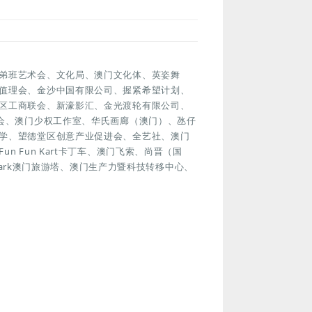
弟班艺术会、文化局、澳门文化体、英姿舞
值理会、金沙中国有限公司、握紧希望计划、
区工商联会、新濠影汇、金光渡轮有限公司、
澳门美术协会、澳门少权工作室、华氏画廊（澳门）、氹仔
学、望德堂区创意产业促进会、全艺社、澳门
 Fun Kart卡丁车、澳门飞索、尚晋（国
ypark澳门旅游塔、澳门生产力暨科技转移中心、