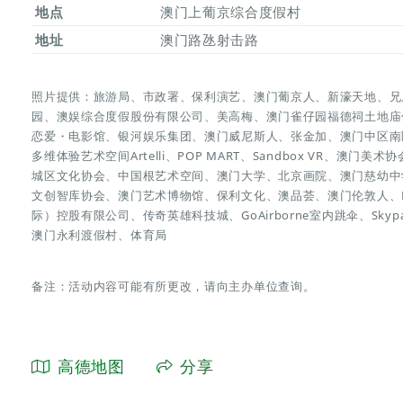
地点
澳门上葡京综合度假村
地址
澳门路氹射击路
照片提供：旅游局、市政署、保利演艺、澳门葡京人、新濠天地、兄
园、澳娱综合度假股份有限公司、美高梅、澳门雀仔园福德祠土地庙
恋爱・电影馆、银河娱乐集团、澳门威尼斯人、张金加、澳门中区南
多维体验艺术空间Artelli、POP MART、Sandbox VR、
城区文化协会、中国根艺术空间、澳门大学、北京画院、澳门慈幼中
文创智库协会、澳门艺术博物馆、保利文化、澳品荟、澳门伦敦人、Fun
际）控股有限公司、传奇英雄科技城、GoAirborne室内跳伞、Sk
澳门永利渡假村、体育局
备注：活动内容可能有所更改，请向主办单位查询。
高德地图
分享