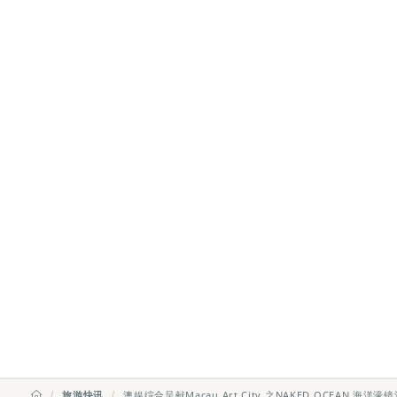
旅游快讯
澳娱综合呈献Macau Art City 之NAKED OCEAN 海洋