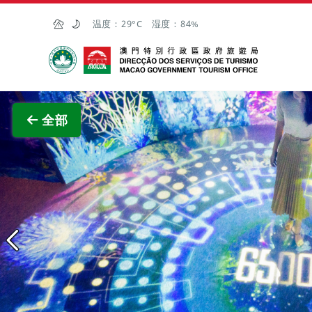
跳至主内容
温度：
29°C
湿度：
84%
澳门特别行政区政府旅游局
查
全部