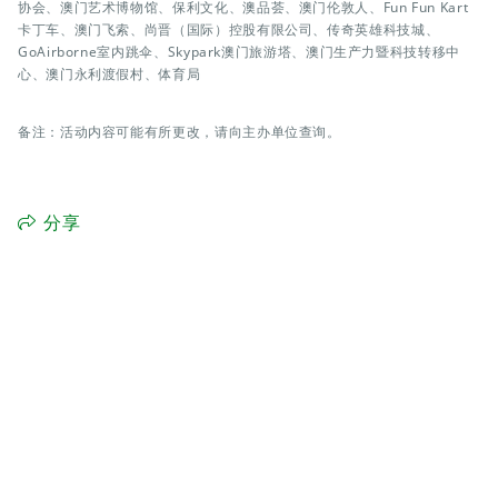
协会、澳门艺术博物馆、保利文化、澳品荟、澳门伦敦人、Fun Fun Kart
卡丁车、澳门飞索、尚晋（国际）控股有限公司、传奇英雄科技城、
GoAirborne室内跳伞、Skypark澳门旅游塔、澳门生产力暨科技转移中
心、澳门永利渡假村、体育局
备注：活动内容可能有所更改，请向主办单位查询。
分享