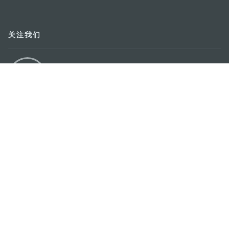
关注我们
轻松畅游澳门
下载手机应用程序
澳门特别行政区政府旅游局
地址
澳门宋玉生广场335-341号获多利大厦12楼
电邮
mgto@macaotourism.gov.mo