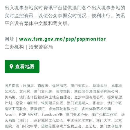
出入境事务站实时资讯平台提供澳门各个出入境事务站的
实时监控资讯，以便公众掌握实时情况，便利出行。资讯
平台设有繁体中文版和葡文版。
网址｜
www.fsm.gov.mo/psp/pspmonitor
主办机构｜治安警察局
查看地图
照片提供：旅游局、市政署、保利演艺、澳门葡京人、新濠天地、兄弟班
艺术会、文化局、澳门文化体、英姿舞园、澳娱综合度假股份有限公司、
美高梅、澳门雀仔园福德祠土地庙值理会、金沙中国有限公司、握紧希望
计划、恋爱・电影馆、银河娱乐集团、澳门威尼斯人、张金加、澳门中区
南区工商联会、新濠影汇、金光渡轮有限公司、多维体验艺术空间
Artelli、POP MART、Sandbox VR、澳门美术协会、澳门少权工作室、华
氏画廊（澳门）、氹仔城区文化协会、中国根艺术空间、澳门大学、北京
画院、澳门慈幼中学、望德堂区创意产业促进会、全艺社、澳门文创智库