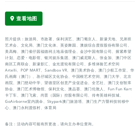
查看地图
照片提供：旅游局、市政署、保利演艺、澳门葡京人、新濠天地、兄弟班
艺术会、文化局、澳门文化体、英姿舞园、澳娱综合度假股份有限公司、
美高梅、澳门雀仔园福德祠土地庙值理会、金沙中国有限公司、握紧希望
计划、恋爱・电影馆、银河娱乐集团、澳门威尼斯人、张金加、澳门中区
南区工商联会、新濠影汇、金光渡轮有限公司、多维体验艺术空间
Artelli、POP MART、Sandbox VR、澳门美术协会、澳门少权工作室、华
氏画廊（澳门）、氹仔城区文化协会、中国根艺术空间、澳门大学、北京
画院、澳门慈幼中学、望德堂区创意产业促进会、全艺社、澳门文创智库
协会、澳门艺术博物馆、保利文化、澳品荟、澳门伦敦人、Fun Fun Kart
卡丁车、澳门飞索、尚晋（国际）控股有限公司、传奇英雄科技城、
GoAirborne室内跳伞、Skypark澳门旅游塔、澳门生产力暨科技转移中
心、澳门永利渡假村、体育局
备注：活动内容可能有所更改，请向主办单位查询。