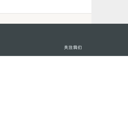
关注我们
利大厦12楼
轻松畅游澳门
下载手机应用
务承诺