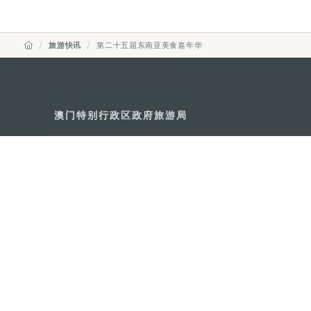
旅游快讯
第二十五届东南亚美食嘉年华
澳门特别行政区政府旅游局
地址
澳门宋玉生广场335-341号获多
电邮
mgto@macaotourism.gov.mo
电话
+853 2831 5566
传真
+853 2851 0104
旅游热线
+853 2833 3000
关于我们
联系我们
使用条款
隐私声明
服