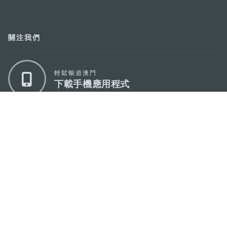
關注我們
輕鬆暢遊澳門
下載手機應用程式
澳門特別行政區政府旅遊局
地址
澳門宋玉生廣場335-341號獲多利大廈12樓
電郵
mgto@macaotourism.gov.mo