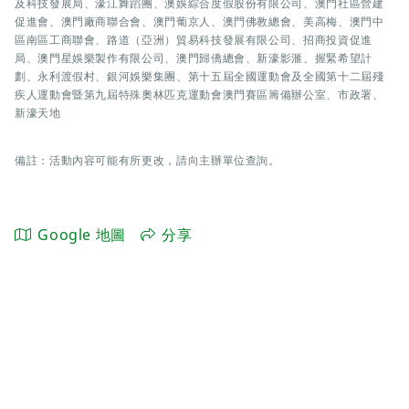
及科技發展局、濠江舞蹈團、澳娛綜合度假股份有限公司、澳門社區營建
促進會、澳門廠商聯合會、澳門葡京人、澳門佛教總會、美高梅、澳門中
區南區工商聯會、路道（亞洲）貿易科技發展有限公司、招商投資促進
局、澳門星娛樂製作有限公司、澳門歸僑總會、新濠影滙、握緊希望計
劃、永利渡假村、銀河娛樂集團、第十五屆全國運動會及全國第十二屆殘
疾人運動會暨第九屆特殊奧林匹克運動會澳門賽區籌備辦公室、市政署、
新濠天地
備註：活動內容可能有所更改，請向主辦單位查詢。
Google 地圖
分享