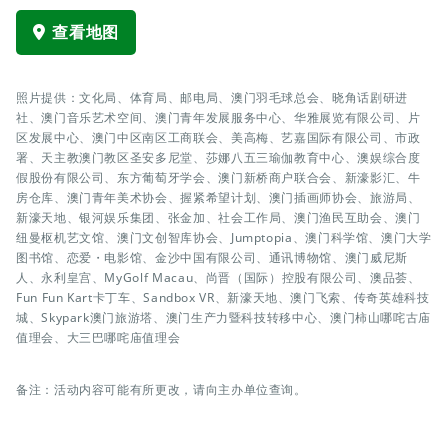
查看地图
照片提供：文化局、体育局、邮电局、澳门羽毛球总会、晓角话剧研进
社、澳门音乐艺术空间、澳门青年发展服务中心、华雅展览有限公司、片
区发展中心、澳门中区南区工商联会、美高梅、艺嘉国际有限公司、市政
署、天主教澳门教区圣安多尼堂、莎娜八五三瑜伽教育中心、澳娱综合度
假股份有限公司、东方葡萄牙学会、澳门新桥商户联合会、新濠影汇、牛
房仓库、澳门青年美术协会、握紧希望计划、澳门插画师协会、旅游局、
新濠天地、银河娱乐集团、张金加、社会工作局、澳门渔民互助会、澳门
纽曼枢机艺文馆、澳门文创智库协会、Jumptopia、澳门科学馆、澳门大学
图书馆、恋爱・电影馆、金沙中国有限公司、通讯博物馆、澳门威尼斯
人、永利皇宫、MyGolf Macau、尚晋（国际）控股有限公司、澳品荟、
Fun Fun Kart卡丁车、Sandbox VR、新濠天地、澳门飞索、传奇英雄科技
城、Skypark澳门旅游塔、澳门生产力暨科技转移中心、澳门柿山哪咤古庙
值理会、大三巴哪咤庙值理会
备注：活动内容可能有所更改，请向主办单位查询。