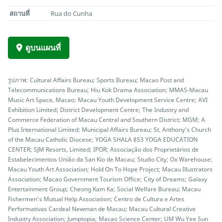
สถานที่
Rua do Cunha
ดูบนแผนที่
รูปภาพ: Cultural Affairs Bureau; Sports Bureau; Macao Post and
Telecommunications Bureau; Hiu Kok Drama Association; MMAS-Macau
Music Art Space, Macao; Macau Youth Development Service Centre; AVI
Exhibition Limited; District Development Centre; The Industry and
Commerce Federation of Macau Central and Southern District; MGM; A
Plus International Limited; Municipal Affairs Bureau; St. Anthony’s Church
of the Macau Catholic Diocese; YOGA SHALA 853 YOGA EDUCATION
CENTER; SJM Resorts, Limited; IPOR; Associação dos Proprietários de
Estabelecimentos União da San Kio de Macau; Studio City; Ox Warehouse;
Macau Youth Art Association; Hold On To Hope Project; Macau Illustrators
Association; Macao Government Tourism Office; City of Dreams; Galaxy
Entertainment Group; Cheong Kam Ka; Social Welfare Bureau; Macau
Fishermen’s Mutual Help Association; Centro de Cultura e Artes
Performativas Cardeal Newman de Macau; Macau Cultural Creative
Industry Association; Jumptopia; Macao Science Center; UM Wu Yee Sun