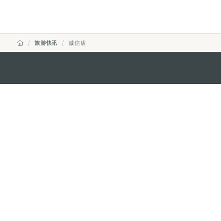
旅游快讯
诚信店
澳门特别行政区政府旅游局
地址
澳门宋玉生广场335-341号获多
电邮
mgto@macaotourism.gov.mo
电话
+853 2831 5566
传真
+853 2851 0104
旅游热线
+853 2833 3000
关于我们
联系我们
使用条款
隐私声明
服