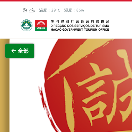
跳至主内容
温度：
29°C
湿度：
86%
澳门特别行政区政府旅游局
查看原
全部