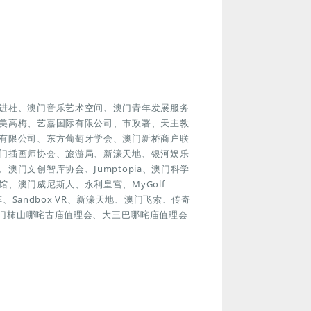
进社、澳门音乐艺术空间、澳门青年发展服务
美高梅、艺嘉国际有限公司、市政署、天主教
有限公司、东方葡萄牙学会、澳门新桥商户联
门插画师协会、旅游局、新濠天地、银河娱乐
门文创智库协会、Jumptopia、澳门科学
、澳门威尼斯人、永利皇宫、MyGolf
车、Sandbox VR、新濠天地、澳门飞索、传奇
澳门柿山哪咤古庙值理会、大三巴哪咤庙值理会