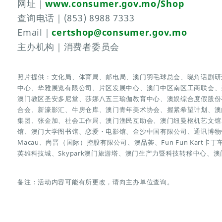
网址｜
www.consumer.gov.mo/Shop
查询电话｜(853) 8988 7333
Email｜
certshop@consumer.gov.mo
主办机构｜消费者委员会
照片提供：文化局、体育局、邮电局、澳门羽毛球总会、晓角话剧研
中心、华雅展览有限公司、片区发展中心、澳门中区南区工商联会、
澳门教区圣安多尼堂、莎娜八五三瑜伽教育中心、澳娱综合度假股份
合会、新濠影汇、牛房仓库、澳门青年美术协会、握紧希望计划、澳
集团、张金加、社会工作局、澳门渔民互助会、澳门纽曼枢机艺文馆、澳
馆、澳门大学图书馆、恋爱・电影馆、金沙中国有限公司、通讯博物馆
Macau、尚晋（国际）控股有限公司、澳品荟、Fun Fun Kart卡丁
英雄科技城、Skypark澳门旅游塔、澳门生产力暨科技转移中心、
备注：活动内容可能有所更改，请向主办单位查询。