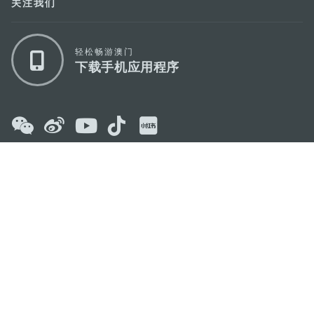
关注我们
轻松畅游澳门
下载手机应用程序
澳门特别行政区政府旅游局
地址
澳门宋玉生广场335-341号获多利大厦12楼
电邮
mgto@macaotourism.gov.mo
电话
+853 2831 5566
传真
+853 2851 0104
旅游热线
+853 2833 3000