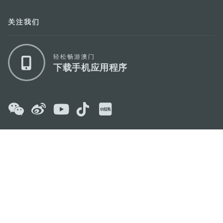
关注我们
轻松畅游澳门
下载手机应用程序
澳门特别行政区政府旅游局
地址
澳门宋玉生广场335-341号获多利大厦12楼
电邮
mgto@macaotourism.gov.mo
电话
+853 2831 5566