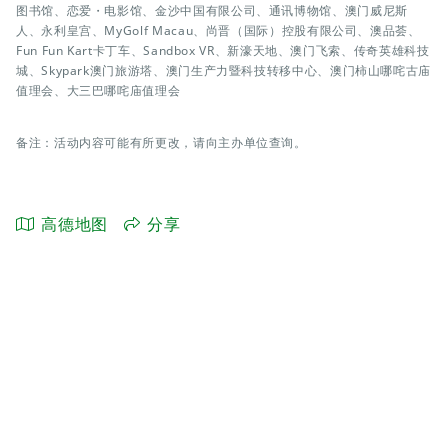
图书馆、恋爱・电影馆、金沙中国有限公司、通讯博物馆、澳门威尼斯
人、永利皇宫、MyGolf Macau、尚晋（国际）控股有限公司、澳品荟、
Fun Fun Kart卡丁车、Sandbox VR、新濠天地、澳门飞索、传奇英雄科技
城、Skypark澳门旅游塔、澳门生产力暨科技转移中心、澳门柿山哪咤古庙
值理会、大三巴哪咤庙值理会
备注：活动内容可能有所更改，请向主办单位查询。
高德地图
分享