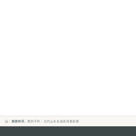
旅游快讯
墨韵不朽：元代山水名迹高清复刻展