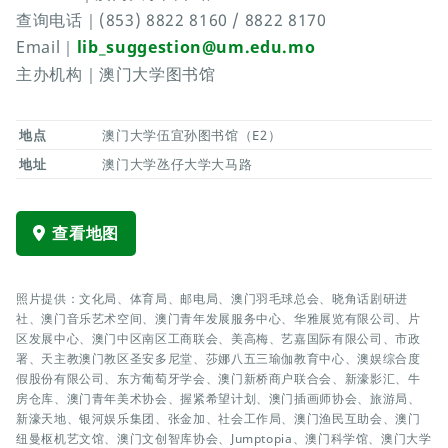
查询电话｜(853) 8822 8160 / 8822 8170
Email｜
lib_suggestion@um.edu.mo
主办机构｜澳门大学图书馆
地点
澳门大学伍宜孙图书馆（E2）
地址
澳门大学氹仔大学大马路
查看地图
照片提供：文化局、体育局、邮电局、澳门羽毛球总会、晓角话剧研进
社、澳门音乐艺术空间、澳门青年发展服务中心、华雅展览有限公司、片
区发展中心、澳门中区南区工商联会、美高梅、艺嘉国际有限公司、市政
署、天主教澳门教区圣安多尼堂、莎娜八五三瑜伽教育中心、澳娱综合度
假股份有限公司、东方葡萄牙学会、澳门新桥商户联合会、新濠影汇、牛
房仓库、澳门青年美术协会、握紧希望计划、澳门插画师协会、旅游局、
新濠天地、银河娱乐集团、张金加、社会工作局、澳门渔民互助会、澳门
纽曼枢机艺文馆、澳门文创智库协会、Jumptopia、澳门科学馆、澳门大学