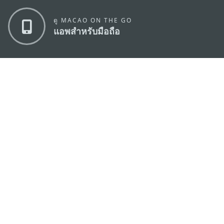
ดู MACAO ON THE GO
แอพสำหรับมือถือ
สำนักงานการท่องเที่ยวของรัฐบาลมาเก๊า
ที่อยู่
188 อาคารสปริงทาวเวอร์ ชั้น 19 ถนนพญาไท แขวงทุ่ง
พญาไท เขตราชเทวี กรุงเทพมหานคร 10400
อีเมล์
infos@macaotourism.in.th
โทรศัพท์
+669 5254 4464
สายด่วน
+853 2833 3000
สำหรับนักท่อง
เที่ยว