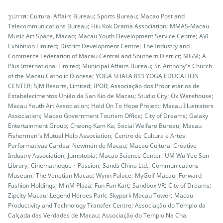
รูปภาพ: Cultural Affairs Bureau; Sports Bureau; Macao Post and
Telecommunications Bureau; Hiu Kok Drama Association; MMAS-Macau
Music Art Space, Macao; Macau Youth Development Service Centre; AVI
Exhibition Limited; District Development Centre; The Industry and
Commerce Federation of Macau Central and Southern District; MGM; A
Plus International Limited; Municipal Affairs Bureau; St. Anthony’s Church
of the Macau Catholic Diocese; YOGA SHALA 853 YOGA EDUCATION
CENTER; SJM Resorts, Limited; IPOR; Associação dos Proprietários de
Estabelecimentos União da San Kio de Macau; Studio City; Ox Warehouse;
Macau Youth Art Association; Hold On To Hope Project; Macau Illustrators
Association; Macao Government Tourism Office; City of Dreams; Galaxy
Entertainment Group; Cheong Kam Ka; Social Welfare Bureau; Macau
Fishermen’s Mutual Help Association; Centro de Cultura e Artes
Performativas Cardeal Newman de Macau; Macau Cultural Creative
Industry Association; Jumptopia; Macao Science Center; UM Wu Yee Sun
Library; Cinematheque・Passion; Sands China Ltd.; Communications
Museum; The Venetian Macao; Wynn Palace; MyGolf Macau; Forward
Fashion Holdings; MinM Plaza; Fun Fun Kart; Sandbox VR; City of Dreams;
Zipcity Macau; Legend Heroes Park; Skypark Macau Tower; Macau
Productivity and Technology Transfer Centre; Associação do Templo da
Calçada das Verdades de Macau; Associação do Templo Na Cha.