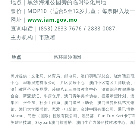
地点｜黑沙海滩公园旁的临时绿化用地
票价｜MOP10（适合5至12岁儿童；每票限入
网址｜
www.iam.gov.mo
查询电话｜(853) 2833 7676 / 2888 0087
主办机构｜市政署
地点
路环黑沙海滩
照片提供：文化局、体育局、邮电局、澳门羽毛球总会、晓角话剧研
中心、华雅展览有限公司、片区发展中心、澳门中区南区工商联会、
澳门教区圣安多尼堂、莎娜八五三瑜伽教育中心、澳娱综合度假股份
合会、新濠影汇、牛房仓库、澳门青年美术协会、握紧希望计划、澳
集团、张金加、社会工作局、澳门渔民互助会、澳门纽曼枢机艺文馆、澳
馆、澳门大学图书馆、恋爱・电影馆、金沙中国有限公司、通讯博物馆
Macau、尚晋（国际）控股有限公司、澳品荟、Fun Fun Kart卡丁
英雄科技城、Skypark澳门旅游塔、澳门生产力暨科技转移中心、