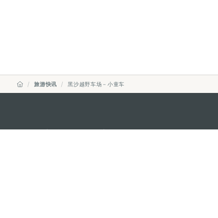
旅游快讯
黑沙越野车场－小童车
澳门特别行政区政府旅游局
地址
澳门宋玉生广场335-341号获多
电邮
mgto@macaotourism.gov.mo
电话
+853 2831 5566
传真
+853 2851 0104