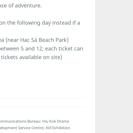
nse of adventure.
 the following day instead if a
a (near Hac Sá Beach Park)
etween 5 and 12; each ticket can
tickets available on site)
lecommunications Bureau; Hiu Kok Drama
lopment Service Centre; AVI Exhibition