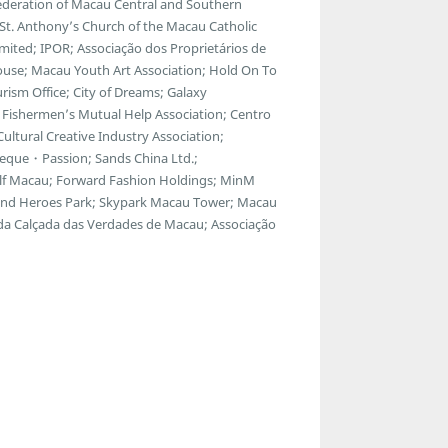
ederation of Macau Central and Southern
; St. Anthony’s Church of the Macau Catholic
ted; IPOR; Associação dos Proprietários de
ouse; Macau Youth Art Association; Hold On To
ism Office; City of Dreams; Galaxy
Fishermen’s Mutual Help Association; Centro
ltural Creative Industry Association;
eque・Passion; Sands China Ltd.;
f Macau; Forward Fashion Holdings; MinM
egend Heroes Park; Skypark Macau Tower; Macau
 da Calçada das Verdades de Macau; Associação