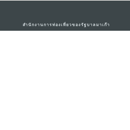
สำนักงานการท่องเที่ยวของรัฐบาลมาเก๊า
ที่อยู่
188 อาคารสปริงทาวเ
พญาไท เขตราชเทวี 
อีเมล์
infos@macaotouris
โทรศัพท์
+669 5254 4464
สายด่วนสำหรับนักท่องเที่ยว
+853 2833 3000
เกี่ยวกับเรา
ติดต่อเรา
ข้อตกลงและเงื่อนไข
นโยบา