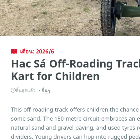
เดือน: 2026/6
Hac Sá Off-Roading Trac
Kart for Children
สิ้นสุดแล้ว
อื่นๆ
This off-roading track offers children the chance
some sand. The 180-metre circuit embraces an e
natural sand and gravel paving, and used tyres r
dividers. Young drivers can hop into rugged pedal