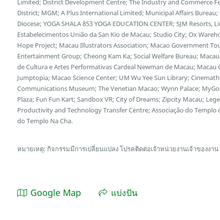
Limited; District Development Centre; The Industry and Commerce F
District; MGM; A Plus International Limited; Municipal Affairs Bureau
Diocese; YOGA SHALA 853 YOGA EDUCATION CENTER; SJM Resorts, Limi
Estabelecimentos União da San Kio de Macau; Studio City; Ox Wareh
Hope Project; Macau Illustrators Association; Macao Government Tour
Entertainment Group; Cheong Kam Ka; Social Welfare Bureau; Macau 
de Cultura e Artes Performativas Cardeal Newman de Macau; Macau Cu
Jumptopia; Macao Science Center; UM Wu Yee Sun Library; Cinemath
Communications Museum; The Venetian Macao; Wynn Palace; MyGol
Plaza; Fun Fun Kart; Sandbox VR; City of Dreams; Zipcity Macau; L
Productivity and Technology Transfer Centre; Associação do Templo
do Templo Na Cha.
หมายเหตุ: กิจกรรมมีการเปลี่ยนแปลง โปรคติดต่อเจ้าหน่วยงานเจ้าของงาน
Google Map
แบ่งปัน