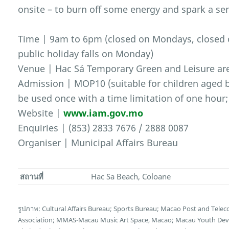
onsite – to burn off some energy and spark a se
Time | 9am to 6pm (closed on Mondays, closed on
public holiday falls on Monday)
Venue | Hac Sá Temporary Green and Leisure are
Admission | MOP10 (suitable for children aged b
be used once with a time limitation of one hour; 
Website |
www.iam.gov.mo
Enquiries | (853) 2833 7676 / 2888 0087
Organiser | Municipal Affairs Bureau
สถานที่
Hac Sa Beach, Coloane
รูปภาพ: Cultural Affairs Bureau; Sports Bureau; Macao Post and Te
Association; MMAS-Macau Music Art Space, Macao; Macau Youth Deve