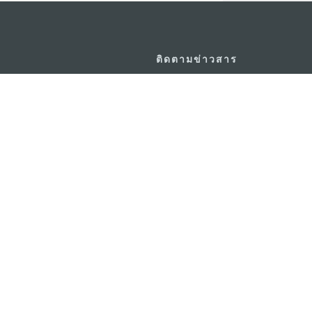
ติดตามข่าวสาร
วอร์ ชั้น 19 ถนนพญาไท แขวงทุ่ง
ดู MACAO ON T
GO
กรุงเทพมหานคร 10400
แอพสำหรับมือถ
m.in.th
ยความเป็นส่วนตัว
พันธกิจด้านการใช้งาน