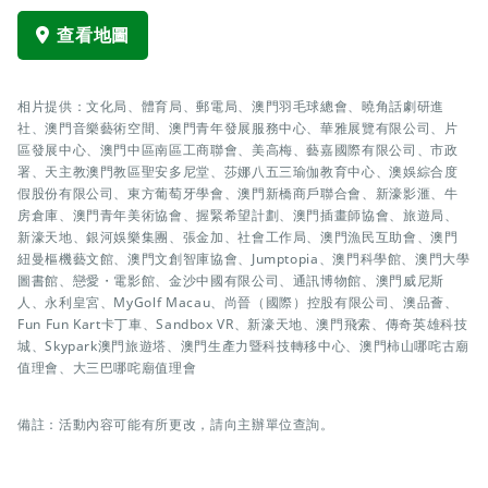
查看地圖
相片提供：文化局、體育局、郵電局、澳門羽毛球總會、曉角話劇研進
社、澳門音樂藝術空間、澳門青年發展服務中心、華雅展覽有限公司、片
區發展中心、澳門中區南區工商聯會、美高梅、藝嘉國際有限公司、市政
署、天主教澳門教區聖安多尼堂、莎娜八五三瑜伽教育中心、澳娛綜合度
假股份有限公司、東方葡萄牙學會、澳門新橋商戶聯合會、新濠影滙、牛
房倉庫、澳門青年美術協會、握緊希望計劃、澳門插畫師協會、旅遊局、
新濠天地、銀河娛樂集團、張金加、社會工作局、澳門漁民互助會、澳門
紐曼樞機藝文館、澳門文創智庫協會、Jumptopia、澳門科學館、澳門大學
圖書館、戀愛・電影館、金沙中國有限公司、通訊博物館、澳門威尼斯
人、永利皇宮、MyGolf Macau、尚晉（國際）控股有限公司、澳品薈、
Fun Fun Kart卡丁車、Sandbox VR、新濠天地、澳門飛索、傳奇英雄科技
城、Skypark澳門旅遊塔、澳門生產力暨科技轉移中心、澳門柿山哪咤古廟
值理會、大三巴哪咤廟值理會
備註：活動內容可能有所更改，請向主辦單位查詢。