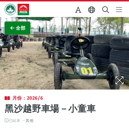
跳至主内容
澳門特別行政區政府旅遊局
查看原圖
全部
月份：2026/6
黑沙越野車場－小童車
已結束
其他