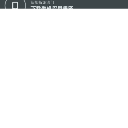
轻松畅游澳门
下载手机应用程序
澳门特别行政区政府旅游局
地址
澳门宋玉生广场335-341号获多利大厦12楼
电邮
mgto@macaotourism.gov.mo
电话
+853 2831 5566
传真
+853 2851 0104
旅游热线
+853 2833 3000
关于我们
联系我们
使用条款
隐私声明
服务承诺