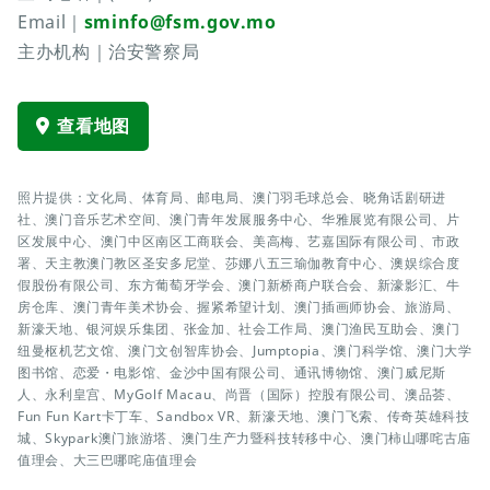
Email｜
sminfo@fsm.gov.mo
主办机构｜治安警察局
查看地图
照片提供：文化局、体育局、邮电局、澳门羽毛球总会、晓角话剧研进
社、澳门音乐艺术空间、澳门青年发展服务中心、华雅展览有限公司、片
区发展中心、澳门中区南区工商联会、美高梅、艺嘉国际有限公司、市政
署、天主教澳门教区圣安多尼堂、莎娜八五三瑜伽教育中心、澳娱综合度
假股份有限公司、东方葡萄牙学会、澳门新桥商户联合会、新濠影汇、牛
房仓库、澳门青年美术协会、握紧希望计划、澳门插画师协会、旅游局、
新濠天地、银河娱乐集团、张金加、社会工作局、澳门渔民互助会、澳门
纽曼枢机艺文馆、澳门文创智库协会、Jumptopia、澳门科学馆、澳门大学
图书馆、恋爱・电影馆、金沙中国有限公司、通讯博物馆、澳门威尼斯
人、永利皇宫、MyGolf Macau、尚晋（国际）控股有限公司、澳品荟、
Fun Fun Kart卡丁车、Sandbox VR、新濠天地、澳门飞索、传奇英雄科技
城、Skypark澳门旅游塔、澳门生产力暨科技转移中心、澳门柿山哪咤古庙
值理会、大三巴哪咤庙值理会