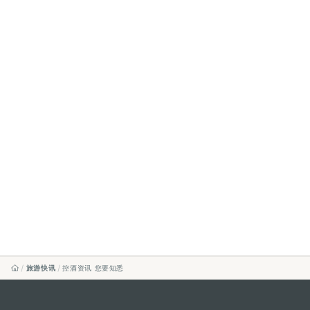
旅游快讯
控酒资讯 您要知悉