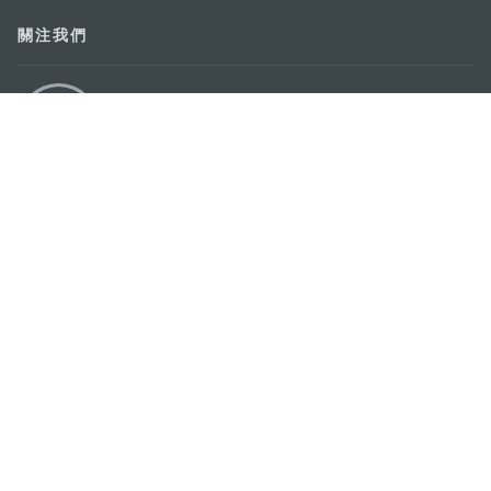
關注我們
輕鬆暢遊澳門
下載手機應用程式
澳門特別行政區政府旅遊局
地址
澳門宋玉生廣場335-341號獲多利大廈12樓
電郵
mgto@macaotourism.gov.mo
電話
+853 2831 5566
傳真
+853 2851 0104