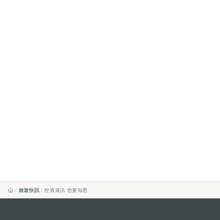
旅遊快訊
控酒資訊 您要知悉