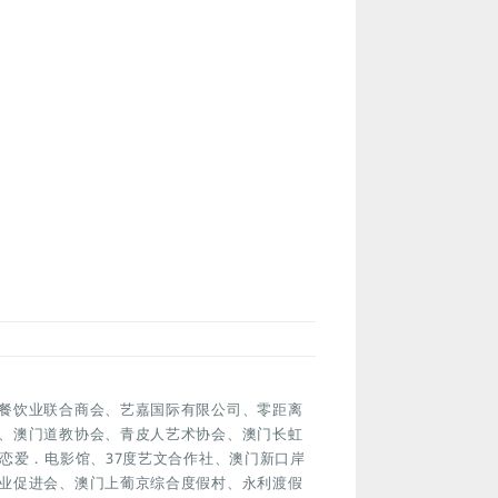
餐饮业联合商会、艺嘉国际有限公司、零距离
、澳门道教协会、青皮人艺术协会、澳门长虹
ect、恋爱．电影馆、37度艺文合作社、澳门新口岸
业促进会、澳门上葡京综合度假村、永利渡假