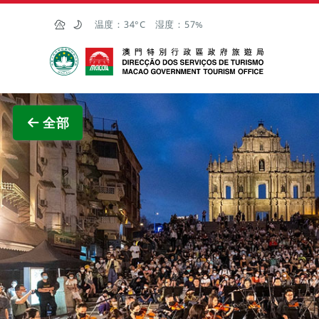
跳至主内容
温度：
34°C
湿度：
57%
澳门特别行政区政府旅游局
查看原
全部