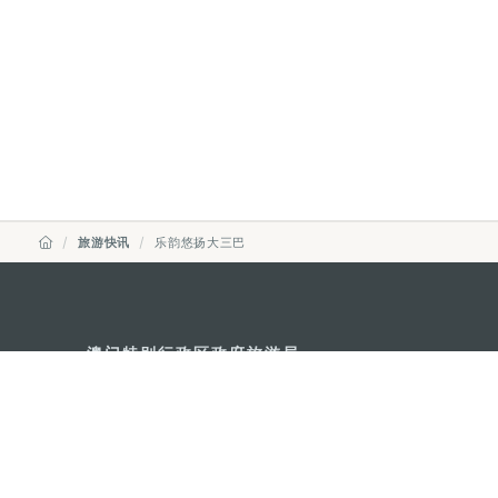
旅游快讯
乐韵悠扬大三巴
澳门特别行政区政府旅游局
地址
澳门宋玉生广场335-341号获多
电邮
mgto@macaotourism.gov.mo
电话
+853 2831 5566