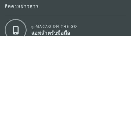
ติดตามข่าวสาร
ดู MACAO ON THE GO
แอพสำหรับมือถือ
สำนักงานการท่องเที่ยวของรัฐบาลมาเก๊า
ที่อยู่
188 อาคารสปริงทาวเวอร์ ชั้น 19 ถนนพญาไท แขวงทุ่ง
พญาไท เขตราชเทวี กรุงเทพมหานคร 10400
อีเมล์
infos@macaotourism.in.th
โทรศัพท์
+669 5254 4464