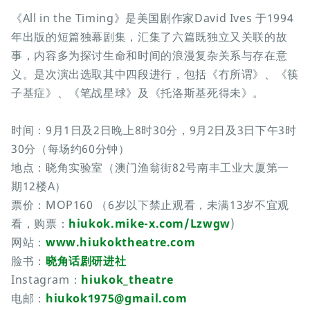
《All in the Timing》是美国剧作家David Ives 于1994
年出版的短篇独幕剧集，汇集了六篇既独立又关联的故
事，内容多为探讨生命和时间的浪漫复杂关系与存在意
义。是次演出选取其中四段进行，包括《冇所谓》、《筷
子基症》、《笔战星球》及《托洛斯基死得未》。
时间：9月1日及2日晚上8时30分，9月2日及3日下午3时
30分（每场约60分钟）
地点：晓角实验室（澳门渔翁街82号南丰工业大厦第一
期12楼A）
票价：MOP160 （6岁以下禁止观看，未满13岁不宜观
看，购票：
hiukok.mike-x.com/Lzwgw
)
网站：
www.hiukoktheatre.com
脸书：
晓角话剧研进社
Instagram：
hiukok_theatre
电邮：
hiukok1975@gmail.com