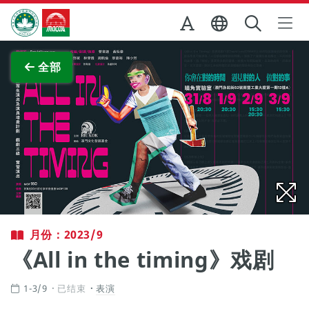
跳至主内容
澳门特别行政区政府旅游局
查看原图
全部
月份：2023/9
《All in the timing》戏剧
1-3/9
已结束
表演