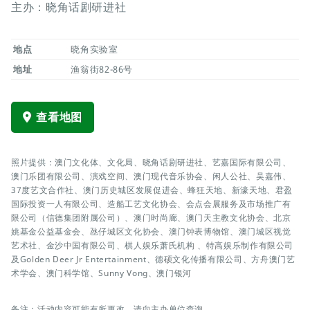
主办：晓角话剧研进社
地点
晓角实验室
地址
渔翁街82-86号
查看地图
照片提供：澳门文化体、文化局、晓角话剧研进社、艺嘉国际有限公司、
澳门乐团有限公司、演戏空间、澳门现代音乐协会、闲人公社、吴嘉伟、
37度艺文合作社、澳门历史城区发展促进会、蜂狂天地、新濠天地、君盈
国际投资一人有限公司、造船工艺文化协会、会点会展服务及市场推广有
限公司（信德集团附属公司）、澳门时尚廊、澳门天主教文化协会、北京
姚基金公益基金会、氹仔城区文化协会、澳门钟表博物馆、澳门城区视觉
艺术社、金沙中国有限公司、棋人娱乐萧氏机构 、特高娱乐制作有限公司
及Golden Deer Jr Entertainment、德硕文化传播有限公司、方舟澳门艺
术学会、澳门科学馆、Sunny Vong、澳门银河
备注：活动内容可能有所更改，请向主办单位查询。