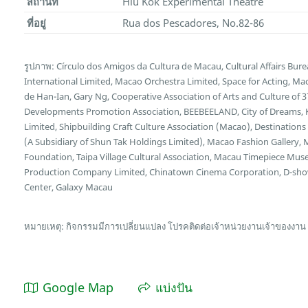
สถานที่
Hiu Kok Experimental Theatre
ที่อยู่
Rua dos Pescadores, No.82-86
รูปภาพ: Círculo dos Amigos da Cultura de Macau, Cultural Affairs Bur
International Limited, Macao Orchestra Limited, Space for Acting, 
de Han-Ian, Gary Ng, Cooperative Association of Arts and Culture of 3
Developments Promotion Association, BEEBEELAND, City of Dreams,
Limited, Shipbuilding Craft Culture Association (Macao), Destinatio
(A Subsidiary of Shun Tak Holdings Limited), Macao Fashion Gallery, M
Foundation, Taipa Village Cultural Association, Macau Timepiece M
Production Company Limited, Chinatown Cinema Corporation, D-sho
Center, Galaxy Macau
หมายเหตุ: กิจกรรมมีการเปลี่ยนแปลง โปรคติดต่อเจ้าหน่วยงานเจ้าของงาน
Google Map
แบ่งปัน