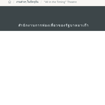
งานต่างๆ ในปัจจุบัน
“All in the Timing” Theatre
สำนักงานการท่องเที่ยวของรัฐบาลมาเก๊า
ที่อยู่
188 อาคารสปริงทาวเ
พญาไท เขตราชเทวี 
อีเมล์
infos@macaotouris
โทรศัพท์
+669 5254 4464
สายด่วนสำหรับนักท่องเที่ยว
+853 2833 3000
เกี่ยวกับเรา
ติดต่อเรา
ข้อตกลงและเงื่อนไข
นโยบา