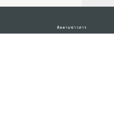
ติดตามข่าวสาร
วอร์ ชั้น 19 ถนนพญาไท แขวงทุ่ง
ดู MACAO ON T
GO
กรุงเทพมหานคร 10400
แอพสำหรับมือถ
m.in.th
ยความเป็นส่วนตัว
พันธกิจด้านการใช้งาน