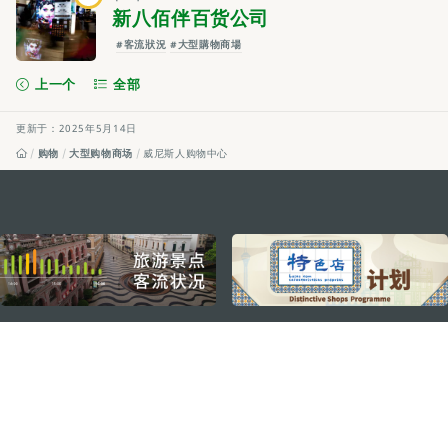
新八佰伴百货公司
#客流狀況
#大型購物商場
上一个
全部
更新于：2025年5月14日
购物
大型购物商场
威尼斯人购物中心
external links