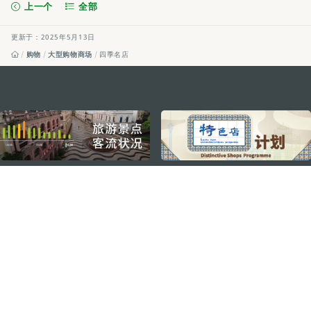
上一个
全部
更新于：2025年5月13日
购物
大型购物商场
四季名店
external links
关注我们