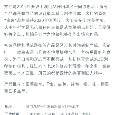
方寸是2016年开设于澳门氹仔旧城区一间原创店，所有
产品都是将自己的设计概念精心制作而成。这店的原创
“密薯”品牌荣获2020年德国设计大奖等多个欧美奖项。
店主的哲学是无论做任何事都是从简单的点开始，只要做
好每个点，那怕是方寸之地都能够创作出惊喜作品。
密薯品牌和毛笔匙扣等产品是经过长时间研制而成。店铺
唯一一款曲奇是与几位本地烘焙师合作，坚持用最好的食
材，为了口感和形态而不断尝试，从初模至尝试以3D列
印制作模具，经过六丶七次的修改和研发一年之多，独创
密薯曲奇才面世，所卖的都是设计的执著和匠人精神。
产品推介：密薯曲奇、T恤、皮包、背包、帽、袜、襟章
和艺术品等。
地址
澳门氹仔告利雅施利华街69号地下
开放时间
上午11时30分至晚上8时（逢星期三休息）