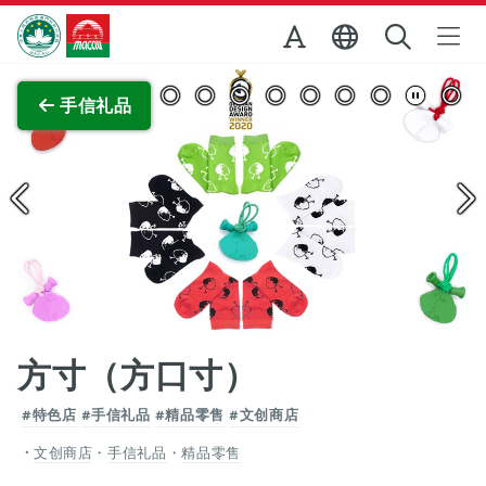
跳至主内容
澳门特别行政区政府旅游局
查看原图
手信礼品
方寸（方口寸）
#特色店
#手信礼品
#精品零售
#文创商店
文创商店
・
手信礼品
・
精品零售