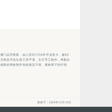
澳门品芳饼家，由上世纪1936年开业至今，逾80
秋月饼及手信礼饼工序严谨，主打手工制作，再配合
 创新的饼食制作包括南瓜子饼、素食果子鸡仔饼、
更新于：2024年12月16日