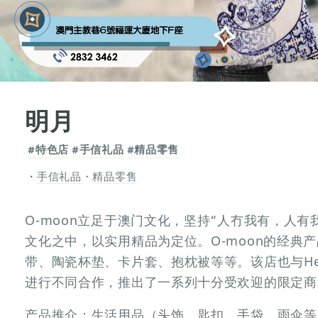
明月
#特色店
#手信礼品
#精品零售
手信礼品
・
精品零售
O-moon立足于澳门文化，坚持“人冇我有，人
文化之中，以实用精品为定位。O-moon的经典
带、陶瓷杯垫、卡片套、抱枕被等等。该店也与Hello k
进行不同合作，推出了一系列十分受欢迎的限定商
产品推介：生活用品（头饰、匙扣、手袋、雨伞等