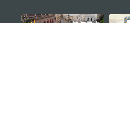
external links
澳门特别行政区政府旅游局
地址
澳门宋玉生广场335-341号获多
电邮
mgto@macaotourism.gov.mo
电话
+853 2831 5566
传真
+853 2851 0104
旅游热线
+853 2833 3000