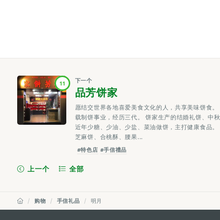
下一个
11
品芳饼家
愿结交世界各地喜爱美食文化的人，共享美味饼食。 
载制饼事业，经历三代。 饼家生产的结婚礼饼、中
近年少糖、少油、少盐、菜油做饼，主打健康食品。
芝麻饼、合桃酥、腰果...
#特色店
#手信禮品
上一个
全部
购物
手信礼品
明月